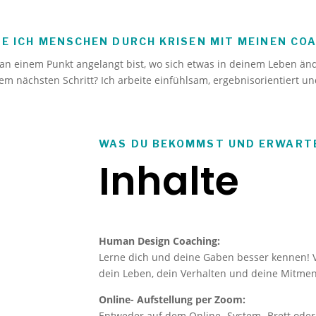
TE ICH MENSCHEN DURCH KRISEN MIT MEINEN C
 an einem Punkt angelangt bist, wo sich etwas in deinem Leben ände
dem nächsten Schritt? Ich arbeite einfühlsam, ergebnisorientiert u
WAS DU BEKOMMST UND ERWART
Inhalte
Human Design Coaching:
Lerne dich und deine Gaben besser kennen! V
dein Leben, dein Verhalten und deine Mitmen
Online- Aufstellung per Zoom:
Entweder auf dem Online- System- Brett oder 