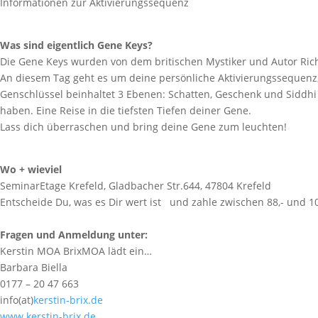
Informationen zur Aktivierungssequenz
Was sind eigentlich Gene Keys?
Die Gene Keys wurden von dem britischen Mystiker und Autor Ric
An diesem Tag geht es um deine persönliche Aktivierungssequenz, 
Genschlüssel beinhaltet 3 Ebenen: Schatten, Geschenk und Siddhi
haben. Eine Reise in die tiefsten Tiefen deiner Gene.
Lass dich überraschen und bring deine Gene zum leuchten!
Wo + wieviel
SeminarEtage Krefeld, Gladbacher Str.644, 47804 Krefeld
Entscheide Du, was es Dir wert ist und zahle zwischen 88,- und 10
Fragen und Anmeldung unter:
Kerstin MOA BrixMOA lädt ein…
Barbara Biella
0177 – 20 47 663
info(at)
kerstin-brix.de
www.kerstin-brix.de