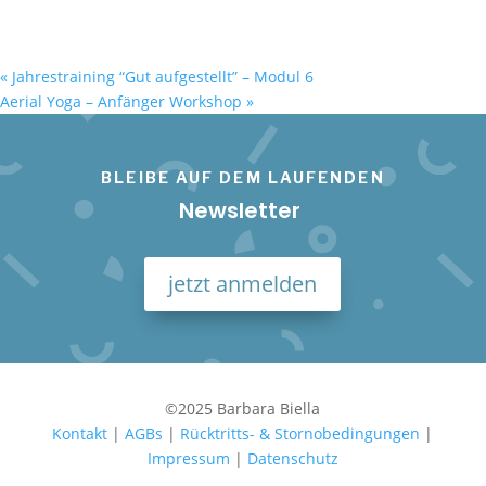
«
Jahrestraining “Gut aufgestellt” – Modul 6
Aerial Yoga – Anfänger Workshop
»
BLEIBE AUF DEM LAUFENDEN
Newsletter
jetzt anmelden
©2025 Barbara Biella
Kontakt
|
AGBs
|
Rücktritts- & Stornobedingungen
|
Impressum
|
Datenschutz