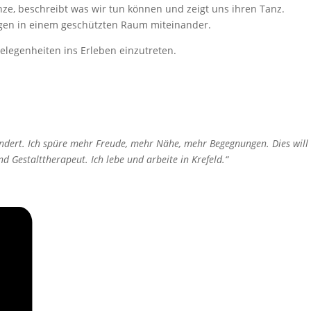
nze, beschreibt was wir tun können und zeigt uns ihren Tanz.
ngen in einem geschützten Raum miteinander.
elegenheiten ins Erleben einzutreten.
ndert. Ich spüre mehr Freude, mehr Nähe, mehr Begegnungen. Dies will
 Gestalttherapeut. Ich lebe und arbeite in Krefeld.“