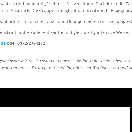
spanisch und bedeutet „Erlebnis“. Die Anleitung führt durch die Tä
 eigenen Ausdruck. Die Gruppe ermöglicht dabei nährende Begegnu
zahl unterschiedlicher Tänze und Übungen bieten uns vielfältige G
enskraft und Freude. Auf sanfte und gleichzeitig intensive Weise.
.de
oder 0172/2764272
 gemeinsam mit Neele Lasnia in Münster. Biodanza hat mein Leben verä
sonsten bin ich Fachreferent beim Paritätischen Wohlfahrtsverband und