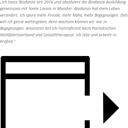
„Ich tanze Biodanza seit 2016 und absolviere die Biodanza Ausbildung
gemeinsam mit Neele Lasnia in Münster. Biodanza hat mein Leben
verändert. Ich spüre mehr Freude, mehr Nähe, mehr Begegnungen. Dies
will ich gerne weitergeben, denn wachsen können wir nur in
Begegnungen. Ansonsten bin ich Fachreferent beim Paritätischen
Wohlfahrtsverband und Gestalttherapeut. Ich lebe und arbeite in
Krefeld.“