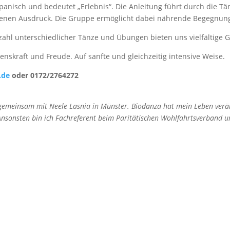
spanisch und bedeutet „Erlebnis“. Die Anleitung führt durch die Tä
 eigenen Ausdruck. Die Gruppe ermöglicht dabei nährende Begegnu
zahl unterschiedlicher Tänze und Übungen bieten uns vielfältige G
enskraft und Freude. Auf sanfte und gleichzeitig intensive Weise.
.de
oder 0172/2764272
 gemeinsam mit Neele Lasnia in Münster. Biodanza hat mein Leben verä
sonsten bin ich Fachreferent beim Paritätischen Wohlfahrtsverband und