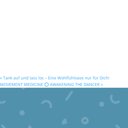
«
Tank auf und lass los – Eine Wohlfühloase nur für Dich!
MOVEMENT MEDICINE ⭕️ AWAKENING THE DANCER
»