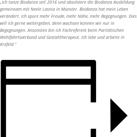
„Ich tanze Biodanza seit 2016 und absolviere die Biodanza Ausbildung
gemeinsam mit Neele Lasnia in Münster. Biodanza hat mein Leben
verändert. Ich spüre mehr Freude, mehr Nähe, mehr Begegnungen. Dies
will ich gerne weitergeben, denn wachsen können wir nur in
Begegnungen. Ansonsten bin ich Fachreferent beim Paritätischen
Wohlfahrtsverband und Gestalttherapeut. Ich lebe und arbeite in
Krefeld.“