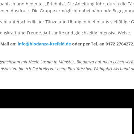
spanisch und bedeutet „Erlebnis“. Die Anleitung führt durch die Tä
 eigenen Ausdruck. Die Gruppe ermöglicht dabei nährende Begegnu
zahl unterschiedlicher Tänze und Übungen bieten uns vielfältige G
enskraft und Freude. Auf sanfte und gleichzeitig intensive Weise.
 Mail an:
info@biodanza-krefeld.de
oder per Tel. an 0172 2764272
 gemeinsam mit Neele Lasnia in Münster. Biodanza hat mein Leben verä
sonsten bin ich Fachreferent beim Paritätischen Wohlfahrtsverband und