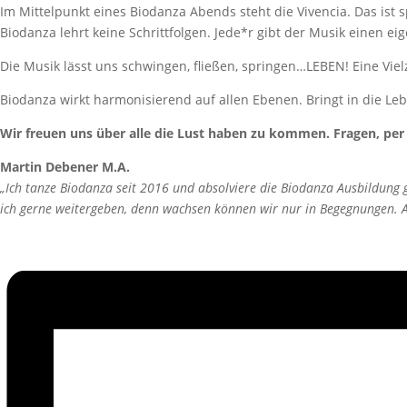
Im Mittelpunkt eines Biodanza Abends steht die Vivencia. Das ist 
Biodanza lehrt keine Schrittfolgen. Jede*r gibt der Musik einen
Die Musik lässt uns schwingen, fließen, springen…LEBEN! Eine Viel
Biodanza wirkt harmonisierend auf allen Ebenen. Bringt in die Leb
Wir freuen uns über alle die Lust haben zu kommen. Fragen, per
Martin Debener M.A.
„Ich tanze Biodanza seit 2016 und absolviere die Biodanza Ausbildung
ich gerne weitergeben, denn wachsen können wir nur in Begegnungen. An