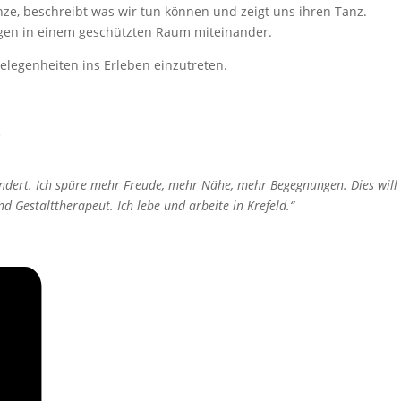
nze, beschreibt was wir tun können und zeigt uns ihren Tanz.
ngen in einem geschützten Raum miteinander.
elegenheiten ins Erleben einzutreten.
.
ndert. Ich spüre mehr Freude, mehr Nähe, mehr Begegnungen. Dies will
 Gestalttherapeut. Ich lebe und arbeite in Krefeld.“