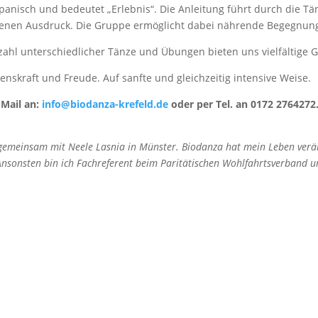
spanisch und bedeutet „Erlebnis“. Die Anleitung führt durch die Tä
 eigenen Ausdruck. Die Gruppe ermöglicht dabei nährende Begegnu
zahl unterschiedlicher Tänze und Übungen bieten uns vielfältige G
enskraft und Freude. Auf sanfte und gleichzeitig intensive Weise.
 Mail an:
info@biodanza-krefeld.de
oder per Tel. an 0172 2764272
 gemeinsam mit Neele Lasnia in Münster. Biodanza hat mein Leben verä
sonsten bin ich Fachreferent beim Paritätischen Wohlfahrtsverband und