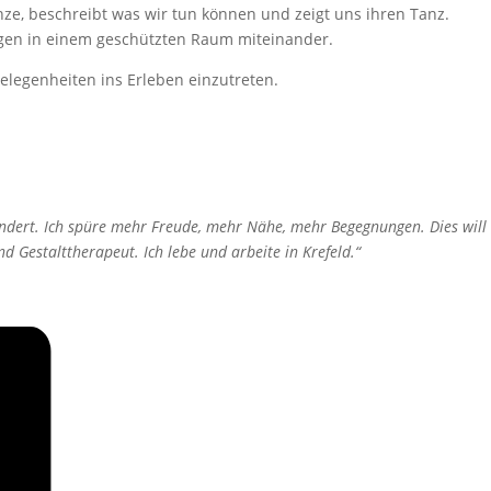
nze, beschreibt was wir tun können und zeigt uns ihren Tanz.
ngen in einem geschützten Raum miteinander.
elegenheiten ins Erleben einzutreten.
ndert. Ich spüre mehr Freude, mehr Nähe, mehr Begegnungen. Dies will
 Gestalttherapeut. Ich lebe und arbeite in Krefeld.“