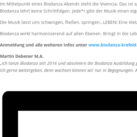
Im Mittelpunkt eines Biodanza Abends steht die Vivencia. Das ist 
Biodanza lehrt keine Schrittfolgen. Jede*r gibt der Musik einen
Die Musik lässt uns schwingen, fließen, springen…LEBEN! Eine Viel
Biodanza wirkt harmonisierend auf allen Ebenen. Bringt in die Leb
Anmeldung und alle weiteren Infos unter
www.biodanza-krefeld
Martin Debener M.A.
„Ich tanze Biodanza seit 2016 und absolviere die Biodanza Ausbildung
ich gerne weitergeben, denn wachsen können wir nur in Begegnungen. An