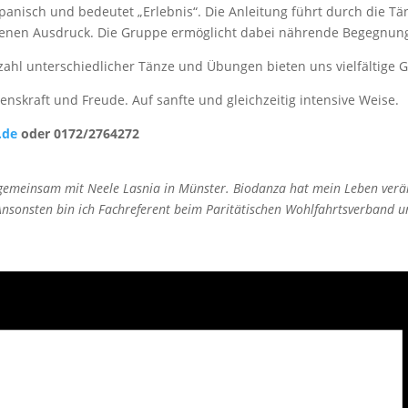
spanisch und bedeutet „Erlebnis“. Die Anleitung führt durch die Tä
 eigenen Ausdruck. Die Gruppe ermöglicht dabei nährende Begegnu
zahl unterschiedlicher Tänze und Übungen bieten uns vielfältige G
enskraft und Freude. Auf sanfte und gleichzeitig intensive Weise.
.de
oder 0172/2764272
 gemeinsam mit Neele Lasnia in Münster. Biodanza hat mein Leben verä
sonsten bin ich Fachreferent beim Paritätischen Wohlfahrtsverband und