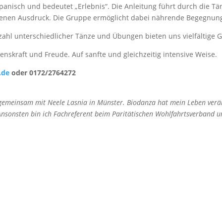
spanisch und bedeutet „Erlebnis“. Die Anleitung führt durch die Tä
 eigenen Ausdruck. Die Gruppe ermöglicht dabei nährende Begegnu
zahl unterschiedlicher Tänze und Übungen bieten uns vielfältige G
enskraft und Freude. Auf sanfte und gleichzeitig intensive Weise.
.de
oder 0172/2764272
 gemeinsam mit Neele Lasnia in Münster. Biodanza hat mein Leben verä
sonsten bin ich Fachreferent beim Paritätischen Wohlfahrtsverband und