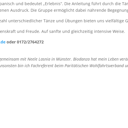
spanisch und bedeutet „Erlebnis“. Die Anleitung führt durch die Tä
 eigenen Ausdruck. Die Gruppe ermöglicht dabei nährende Begegnu
zahl unterschiedlicher Tänze und Übungen bieten uns vielfältige G
enskraft und Freude. Auf sanfte und gleichzeitig intensive Weise.
.de
oder 0172/2764272
 gemeinsam mit Neele Lasnia in Münster. Biodanza hat mein Leben verä
sonsten bin ich Fachreferent beim Paritätischen Wohlfahrtsverband und