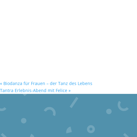
«
Biodanza für Frauen – der Tanz des Lebens
Tantra Erlebnis-Abend mit Felice
»