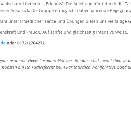
spanisch und bedeutet „Erlebnis“. Die Anleitung führt durch die Tä
 eigenen Ausdruck. Die Gruppe ermöglicht dabei nährende Begegnu
zahl unterschiedlicher Tänze und Übungen bieten uns vielfältige G
enskraft und Freude. Auf sanfte und gleichzeitig intensive Weise.
.de
oder 0172/2764272
 gemeinsam mit Neele Lasnia in Münster. Biodanza hat mein Leben verä
sonsten bin ich Fachreferent beim Paritätischen Wohlfahrtsverband und