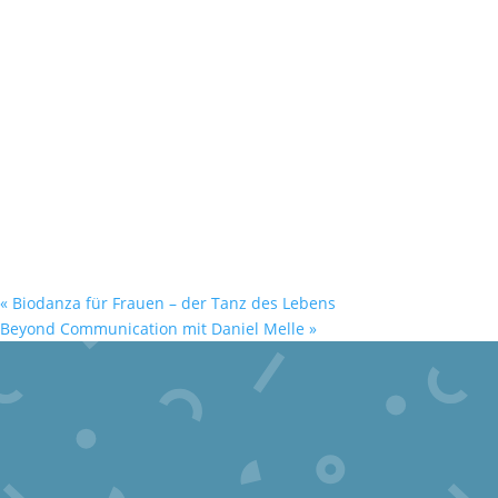
«
Biodanza für Frauen – der Tanz des Lebens
Beyond Communication mit Daniel Melle
»