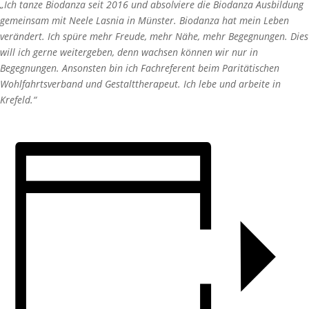
„Ich tanze Biodanza seit 2016 und absolviere die Biodanza Ausbildung
gemeinsam mit Neele Lasnia in Münster. Biodanza hat mein Leben
verändert. Ich spüre mehr Freude, mehr Nähe, mehr Begegnungen. Dies
will ich gerne weitergeben, denn wachsen können wir nur in
Begegnungen. Ansonsten bin ich Fachreferent beim Paritätischen
Wohlfahrtsverband und Gestalttherapeut. Ich lebe und arbeite in
Krefeld.“