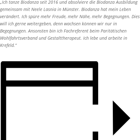
„Ich tanze Biodanza seit 2016 und absolviere die Biodanza Ausbildung
gemeinsam mit Neele Lasnia in Münster. Biodanza hat mein Leben
verändert. Ich spüre mehr Freude, mehr Nähe, mehr Begegnungen. Dies
will ich gerne weitergeben, denn wachsen können wir nur in
Begegnungen. Ansonsten bin ich Fachreferent beim Paritätischen
Wohlfahrtsverband und Gestalttherapeut. Ich lebe und arbeite in
Krefeld.“