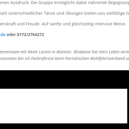
 eigenen Ausdruck. Die Gruppe ermöglicht dabei nährende Begegnu
zahl unterschiedlicher Tänze und Übungen bieten uns vielfältige G
enskraft und Freude. Auf sanfte und gleichzeitig intensive Weise.
.de
oder 0172/2764272
 gemeinsam mit Neele Lasnia in Münster. Biodanza hat mein Leben verä
sonsten bin ich Fachreferent beim Paritätischen Wohlfahrtsverband und