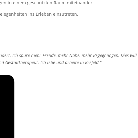
ngen in einem geschützten Raum miteinander.
elegenheiten ins Erleben einzutreten.
ndert. Ich spüre mehr Freude, mehr Nähe, mehr Begegnungen. Dies will
 Gestalttherapeut. Ich lebe und arbeite in Krefeld.“