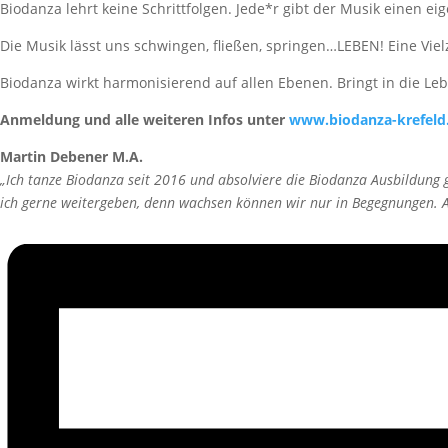
Biodanza lehrt keine Schrittfolgen. Jede*r gibt der Musik einen
Die Musik lässt uns schwingen, fließen, springen…LEBEN! Eine Viel
Biodanza wirkt harmonisierend auf allen Ebenen. Bringt in die Leb
Anmeldung und alle weiteren Infos unter
www.biodanza-krefeld
Martin Debener M.A.
„Ich tanze Biodanza seit 2016 und absolviere die Biodanza Ausbildung
ich gerne weitergeben, denn wachsen können wir nur in Begegnungen. An