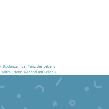
«
Biodanza – der Tanz des Lebens
Tantra Erlebnis-Abend mit Felice
»