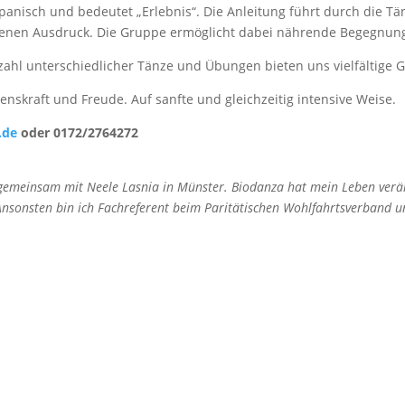
spanisch und bedeutet „Erlebnis“. Die Anleitung führt durch die Tä
 eigenen Ausdruck. Die Gruppe ermöglicht dabei nährende Begegnu
zahl unterschiedlicher Tänze und Übungen bieten uns vielfältige G
enskraft und Freude. Auf sanfte und gleichzeitig intensive Weise.
.de
oder 0172/2764272
 gemeinsam mit Neele Lasnia in Münster. Biodanza hat mein Leben verä
sonsten bin ich Fachreferent beim Paritätischen Wohlfahrtsverband und