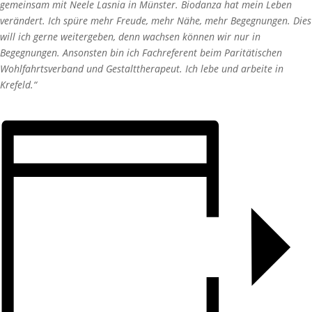
gemeinsam mit Neele Lasnia in Münster. Biodanza hat mein Leben
verändert. Ich spüre mehr Freude, mehr Nähe, mehr Begegnungen. Dies
will ich gerne weitergeben, denn wachsen können wir nur in
Begegnungen. Ansonsten bin ich Fachreferent beim Paritätischen
Wohlfahrtsverband und Gestalttherapeut. Ich lebe und arbeite in
Krefeld.“