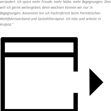
verändert. Ich spüre mehr Freude, mehr Nähe, mehr Begegnungen. Dies
will ich gerne weitergeben, denn wachsen können wir nur in
Begegnungen. Ansonsten bin ich Fachreferent beim Paritätischen
Wohlfahrtsverband und Gestalttherapeut. Ich lebe und arbeite in
Krefeld.“