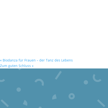
«
Biodanza für Frauen – der Tanz des Lebens
Zum guten Schluss
»