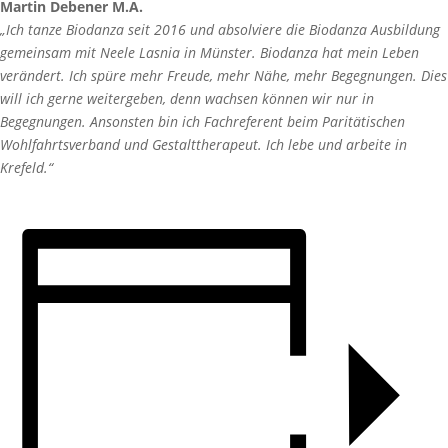
Martin Debener M.A.
„Ich tanze Biodanza seit 2016 und absolviere die Biodanza Ausbildung
gemeinsam mit Neele Lasnia in Münster. Biodanza hat mein Leben
verändert. Ich spüre mehr Freude, mehr Nähe, mehr Begegnungen. Dies
will ich gerne weitergeben, denn wachsen können wir nur in
Begegnungen. Ansonsten bin ich Fachreferent beim Paritätischen
Wohlfahrtsverband und Gestalttherapeut. Ich lebe und arbeite in
Krefeld.“