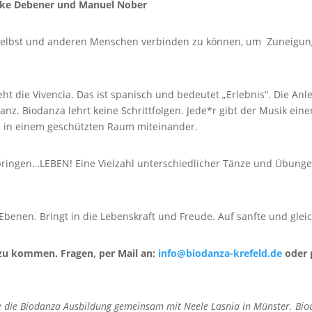
Elke Debener und Manuel Nober
selbst und anderen Menschen verbinden zu können, um Zuneigung 
t die Vivencia. Das ist spanisch und bedeutet „Erlebnis“. Die Anl
anz. Biodanza lehrt keine Schrittfolgen. Jede*r gibt der Musik ei
 in einem geschützten Raum miteinander.
springen…LEBEN! Eine Vielzahl unterschiedlicher Tänze und Übungen
benen. Bringt in die Lebenskraft und Freude. Auf sanfte und gleic
 zu kommen. Fragen, per Mail an:
info@biodanza-krefeld.de
oder p
re die Biodanza Ausbildung gemeinsam mit Neele Lasnia in Münster. Bio