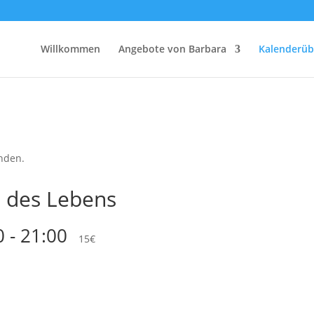
Willkommen
Angebote von Barbara
Kalenderüb
unden.
z des Lebens
0
-
21:00
15€