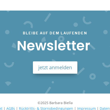
BLEIBE AUF DEM LAUFENDEN
Newsletter
jetzt anmelden
©2025 Barbara Biella
kt
|
AGBs
|
Rücktritts- & Stornobedingungen
|
Impressum
|
Daten