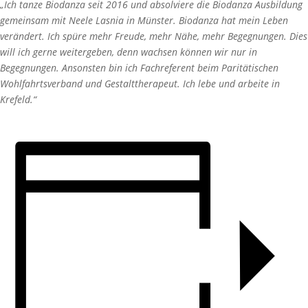
„Ich tanze Biodanza seit 2016 und absolviere die Biodanza Ausbildung
gemeinsam mit Neele Lasnia in Münster. Biodanza hat mein Leben
verändert. Ich spüre mehr Freude, mehr Nähe, mehr Begegnungen. Dies
will ich gerne weitergeben, denn wachsen können wir nur in
Begegnungen. Ansonsten bin ich Fachreferent beim Paritätischen
Wohlfahrtsverband und Gestalttherapeut. Ich lebe und arbeite in
Krefeld.“