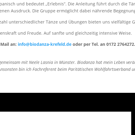
spanisch und bedeutet „Erlebnis“. Die Anleitung führt durch die Tä
 eigenen Ausdruck. Die Gruppe ermöglicht dabei nährende Begegnu
zahl unterschiedlicher Tänze und Übungen bieten uns vielfältige G
enskraft und Freude. Auf sanfte und gleichzeitig intensive Weise.
 Mail an:
info@biodanza-krefeld.de
oder per Tel. an 0172 2764272
 gemeinsam mit Neele Lasnia in Münster. Biodanza hat mein Leben verä
sonsten bin ich Fachreferent beim Paritätischen Wohlfahrtsverband und