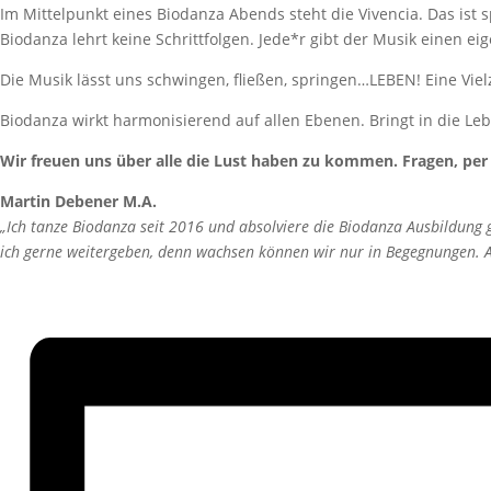
Im Mittelpunkt eines Biodanza Abends steht die Vivencia. Das ist 
Biodanza lehrt keine Schrittfolgen. Jede*r gibt der Musik einen
Die Musik lässt uns schwingen, fließen, springen…LEBEN! Eine Viel
Biodanza wirkt harmonisierend auf allen Ebenen. Bringt in die Leb
Wir freuen uns über alle die Lust haben zu kommen. Fragen, per
Martin Debener M.A.
„Ich tanze Biodanza seit 2016 und absolviere die Biodanza Ausbildung
ich gerne weitergeben, denn wachsen können wir nur in Begegnungen. An