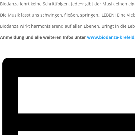
Biodanza lehrt keine Schrittfolgen. Jede*r gibt der Musik einen
Die Musik lässt uns schwingen, fließen, springen…LEBEN! Eine Viel
Biodanza wirkt harmonisierend auf allen Ebenen. Bringt in die Leb
Anmeldung und alle weiteren Infos unter
www.biodanza-krefeld