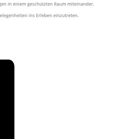
ngen in einem geschützten Raum miteinander.
elegenheiten ins Erleben einzutreten.