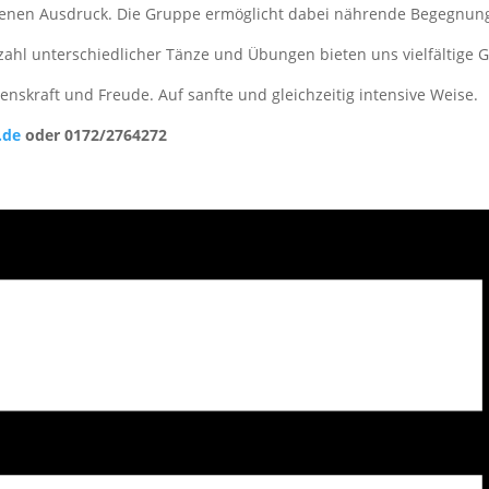
 eigenen Ausdruck. Die Gruppe ermöglicht dabei nährende Begegnu
zahl unterschiedlicher Tänze und Übungen bieten uns vielfältige G
enskraft und Freude. Auf sanfte und gleichzeitig intensive Weise.
.de
oder 0172/2764272