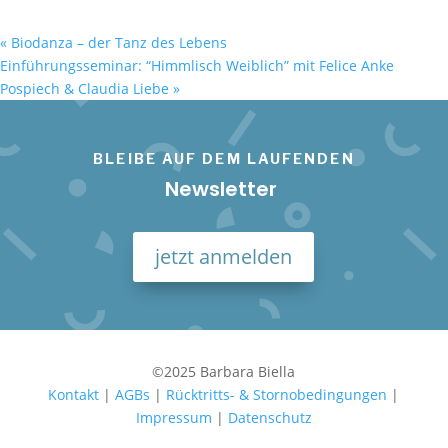
«
Biodanza – der Tanz des Lebens
Einführungsseminar: “Himmlisch Weiblich” mit Felice Anke
Pospiech & Claudia Liebe
»
BLEIBE AUF DEM LAUFENDEN
Newsletter
jetzt anmelden
©2025 Barbara Biella
Kontakt
|
AGBs
|
Rücktritts- & Stornobedingungen
|
Impressum
|
Datenschutz