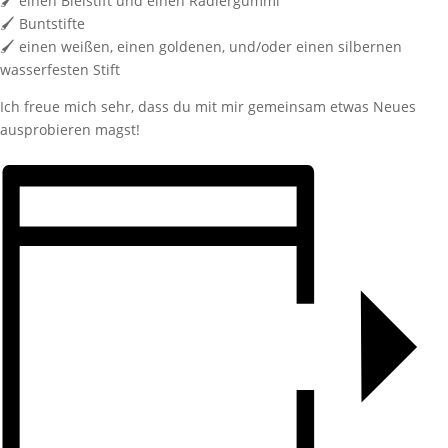
🖌️ einen Bleistift und einen Radiergummi
🖌️ Buntstifte
🖌️ einen weißen, einen goldenen, und/oder einen silbernen
wasserfesten Stift
Ich freue mich sehr, dass du mit mir gemeinsam etwas Neues
ausprobieren magst!