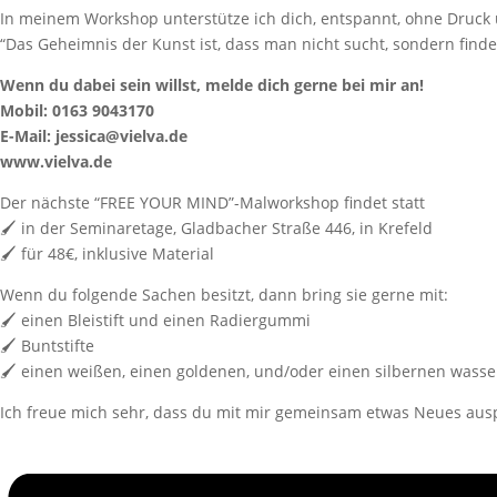
In meinem Workshop unterstütze ich dich, entspannt, ohne Druck u
“Das Geheimnis der Kunst ist, dass man nicht sucht, sondern findet
Wenn du dabei sein willst, melde dich gerne bei mir an!
Mobil: 0163 9043170
E-Mail: jessica@vielva.de
www.vielva.de
Der nächste “FREE YOUR MIND”-Malworkshop findet statt
🖌️ in der Seminaretage, Gladbacher Straße 446, in Krefeld
🖌️ für 48€, inklusive Material
Wenn du folgende Sachen besitzt, dann bring sie gerne mit:
🖌️ einen Bleistift und einen Radiergummi
🖌️ Buntstifte
🖌️ einen weißen, einen goldenen, und/oder einen silbernen wasser
Ich freue mich sehr, dass du mit mir gemeinsam etwas Neues aus