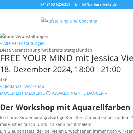
+49163 6256259
info@barbara-biella.de
« Alle Veranstaltungen
Diese Veranstaltung hat bereits stattgefunden.
FREE YOUR MIND mit Jessica Vie
18. Dezember 2024, 18:00
-
21:00
48€
«
Biodanza- Workshop
MOVEMENT MEDICINE ⭕️ AWAKENING THE DANCER
»
Der Workshop mit Aquarellfarben
Ich finde, Kinder sind großartige Künstler. Zumindest bis zu dem 
male, ist es falsch. Und: Ich kann nicht malen!
Ein Glaubenssatz, der bei vielen Erwachsenen immer noch wirksam