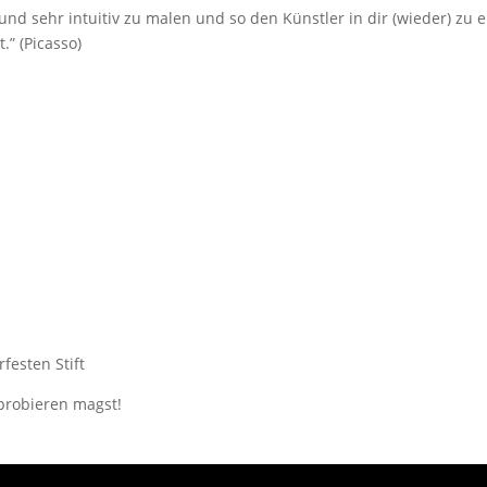
nd sehr intuitiv zu malen und so den Künstler in dir (wieder) zu 
.” (Picasso)
festen Stift
probieren magst!