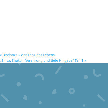
«
Biodanza – der Tanz des Lebens
„Shiva, Shakti – Verehrung und tiefe Hingabe“ Teil 1
»