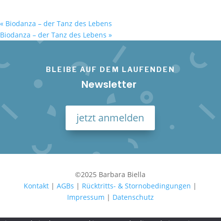
«
Biodanza – der Tanz des Lebens
Biodanza – der Tanz des Lebens
»
BLEIBE AUF DEM LAUFENDEN
Newsletter
jetzt anmelden
©2025 Barbara Biella
Kontakt
|
AGBs
|
Rücktritts- & Stornobedingungen
|
Impressum
|
Datenschutz