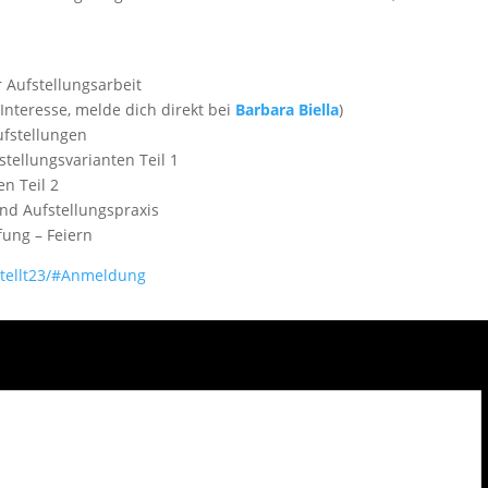
r Aufstellungsarbeit
Interesse, melde dich direkt bei
Barbara Biella
)
ufstellungen
tellungsvarianten Teil 1
en Teil 2
und Aufstellungspraxis
fung – Feiern
estellt23/#Anmeldung