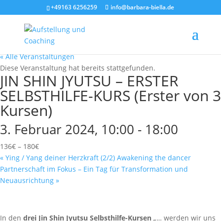
+49163 6256259
info@barbara-biella.de
« Alle Veranstaltungen
Diese Veranstaltung hat bereits stattgefunden.
JIN SHIN JYUTSU – ERSTER
SELBSTHILFE-KURS (Erster von 3
Kursen)
3. Februar 2024, 10:00
-
18:00
136€ – 180€
«
Ying / Yang deiner Herzkraft (2/2) Awakening the dancer
Partnerschaft im Fokus – Ein Tag für Transformation und
Neuausrichtung
»
In den
drei Jin Shin Jyutsu Selbsthilfe-Kursen
„… werden wir uns