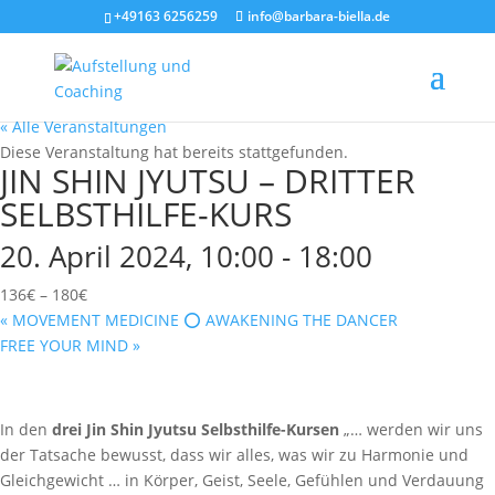
+49163 6256259
info@barbara-biella.de
« Alle Veranstaltungen
Diese Veranstaltung hat bereits stattgefunden.
JIN SHIN JYUTSU – DRITTER
SELBSTHILFE-KURS
20. April 2024, 10:00
-
18:00
136€ – 180€
«
MOVEMENT MEDICINE ⭕️ AWAKENING THE DANCER
FREE YOUR MIND
»
In den
drei Jin Shin Jyutsu Selbsthilfe-Kursen
„… werden wir uns
der Tatsache bewusst, dass wir alles, was wir zu Harmonie und
Gleichgewicht … in Körper, Geist, Seele, Gefühlen und Verdauung