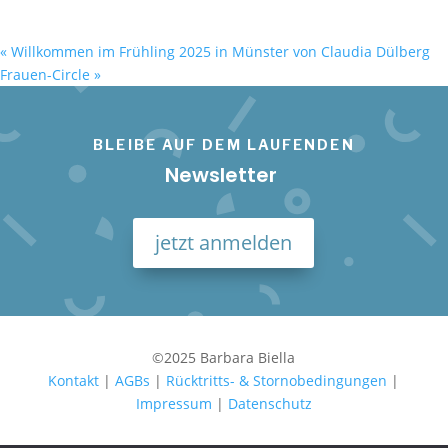
«
Willkommen im Frühling 2025 in Münster von Claudia Dülberg
Frauen-Circle
»
BLEIBE AUF DEM LAUFENDEN
Newsletter
jetzt anmelden
©2025 Barbara Biella
Kontakt
|
AGBs
|
Rücktritts- & Stornobedingungen
|
Impressum
|
Datenschutz