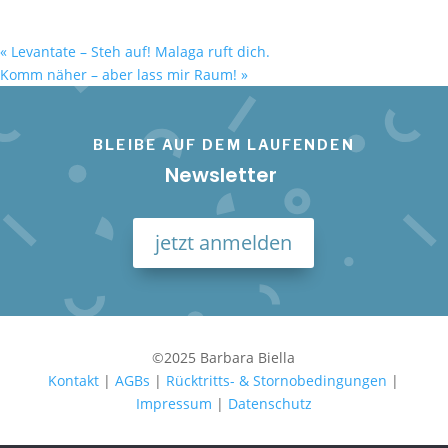
«
Levantate – Steh auf! Malaga ruft dich.
Komm näher – aber lass mir Raum!
»
BLEIBE AUF DEM LAUFENDEN
Newsletter
jetzt anmelden
©2025 Barbara Biella
Kontakt
|
AGBs
|
Rücktritts- & Stornobedingungen
|
Impressum
|
Datenschutz