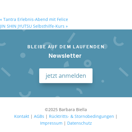
«
Tantra Erlebnis-Abend mit Felice
JIN SHIN JYUTSU Selbsthilfe-Kurs
»
BLEIBE AUF DEM LAUFENDEN
Newsletter
jetzt anmelden
©2025 Barbara Biella
Kontakt
|
AGBs
|
Rücktritts- & Stornobedingungen
|
Impressum
|
Datenschutz