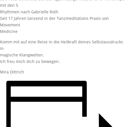
mit den 5
Rhythmen nach Gabrielle Roth
Seit 17 Jahren tanzend in der Tanzmeditations Praxis von
Movement
Medicine
Komm mit auf eine Reise in die Heilkraft deines Selbstausdrucks
in
magische Klangwelten.
Ich freu mich dich zu bewegen.
Mira Dittrich