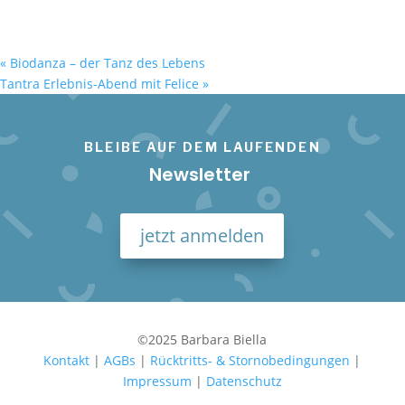
«
Biodanza – der Tanz des Lebens
Tantra Erlebnis-Abend mit Felice
»
BLEIBE AUF DEM LAUFENDEN
Newsletter
jetzt anmelden
©2025 Barbara Biella
Kontakt
|
AGBs
|
Rücktritts- & Stornobedingungen
|
Impressum
|
Datenschutz