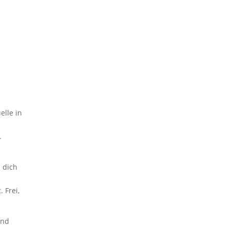
elle in
.
 dich
 Frei,
und