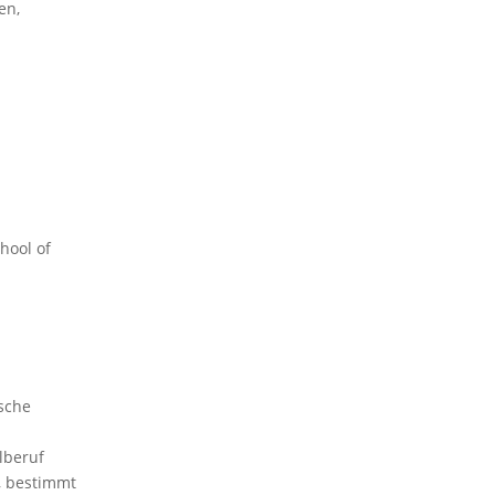
en,
hool of
sche
lberuf
, bestimmt