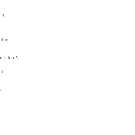
en,
ation
mit den 5
nt
n