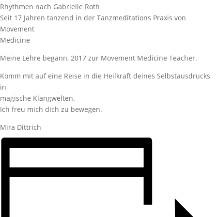
Rhythmen nach Gabrielle Roth
Seit 17 Jahren tanzend in der Tanzmeditations Praxis von
Movement
Medicine
Meine Lehre begann, 2017 zur Movement Medicine Teacher.
Komm mit auf eine Reise in die Heilkraft deines Selbstausdrucks
in
magische Klangwelten.
Ich freu mich dich zu bewegen.
Mira Dittrich