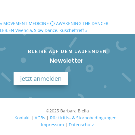
«
MOVEMENT MEDICINE ⭕️ AWAKENING THE DANCER
LEB.EN Vivencia, Slow Dance, Kuscheltreff
»
BLEIBE AUF DEM LAUFENDEN
Newsletter
jetzt anmelden
©2025 Barbara Biella
Kontakt
|
AGBs
|
Rücktritts- & Stornobedingungen
|
Impressum
|
Datenschutz