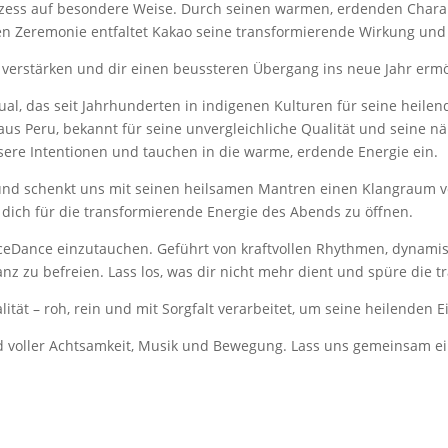
ozess auf besondere Weise. Durch seinen warmen, erdenden Charakter
n Zeremonie entfaltet Kakao seine transformierende Wirkung und s
verstärken und dir einen beussteren Übergang ins neue Jahr ermö
al, das seit Jahrhunderten in indigenen Kulturen für seine heil
us Peru, bekannt für seine unvergleichliche Qualität und seine 
nsere Intentionen und tauchen in die warme, erdende Energie ein.
 und schenkt uns mit seinen heilsamen Mantren einen Klangraum vo
ich für die transformierende Energie des Abends zu öffnen.
nceDance einzutauchen. Geführt von kraftvollen Rhythmen, dynami
 zu befreien. Lass los, was dir nicht mehr dient und spüre die tra
ität – roh, rein und mit Sorgfalt verarbeitet, um seine heilenden
nd voller Achtsamkeit, Musik und Bewegung. Lass uns gemeinsam e