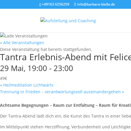
+49163 6256259
info@barbara-biella.de
« Alle Veranstaltungen
Diese Veranstaltung hat bereits stattgefunden.
Tantra Erlebnis-Abend mit Felic
29 Mai, 19:00
-
23:00
49€
«
Heilmeditation Lichtwärts
Trennung in Frieden – verantwortungsvoll auseinandergehen
»
Achtsame Begegnungen – Raum zur Entfaltung – Raum für Kreati
Der Tantra-Abend lädt dich ein, die Kunst des Tantra in einer li
Im Mittelpunkt stehen Herzöffnung, Verbundenheit und Leichtigkei