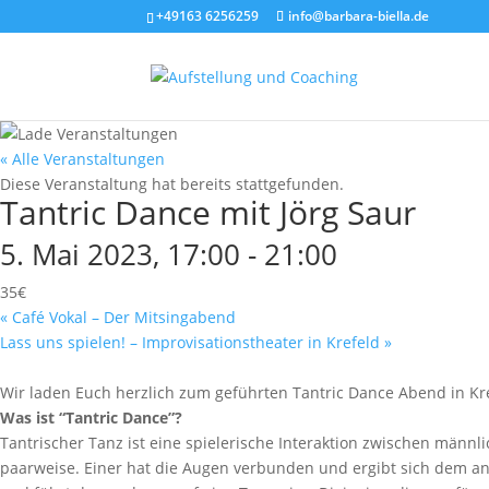
+49163 6256259
info@barbara-biella.de
« Alle Veranstaltungen
Diese Veranstaltung hat bereits stattgefunden.
Tantric Dance mit Jörg Saur
5. Mai 2023, 17:00
-
21:00
35€
«
Café Vokal – Der Mitsingabend
Lass uns spielen! – Improvisationstheater in Krefeld
»
Wir laden Euch herzlich zum geführten Tantric Dance Abend in Kre
Was ist “Tantric Dance”?
Tantrischer Tanz ist eine spielerische Interaktion zwischen männl
paarweise. Einer hat die Augen verbunden und ergibt sich dem and