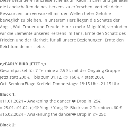
Diese besondere Tanzreise schenkt dir Raum, sicher und gehalten
die Landschaften deines Herzens zu erforschen. Vertiefe deine
Ressourcen, um verwurzelt mit den Wellen tiefer Gefühle
beweglich zu bleiben. In unserem Herz liegen die Schätze der
Angst, Wut, Trauer und Freude. Hin zu mehr Mitgefühl, verbinden
wir die Elemente unseres Herzens im Tanz. Ernte den Schatz des
Frieden und der Klarheit, für all unsere Beziehungen. Ernte den
Reichtum deiner Liebe.
👉EARLY BIRD JETZT
👈
Gesamtpacket für 7 Termine a 2,5 St. mit der Ongoing Gruppe
Jetzt statt 200 € bis zum 31.12. 👉 160 € ⭐️ statt 200€
Ort: SeminarEtage Krefeld, Donnerstags: 18:15 Uhr -21:15 Uhr
Block 1:
⌾11.01.2024 – Awakening the dancer ❤️ Drop in 25€
⌾ 25.01.+01.02. 👉🩷 Ying / Yang 🩷 Block von 2 Terminen, 60 €
⌾15.02.2024 – Awakenung the dancer❤️ Drop in 👉 25€
​Block 2: