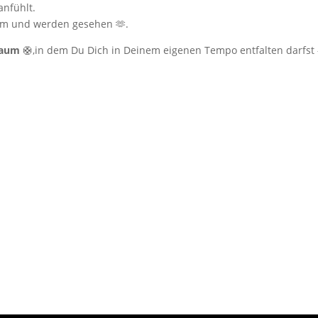
anfühlt.
um und werden gesehen 🫶.
raum
🛟,in dem Du Dich in Deinem eigenen Tempo entfalten darfst – 