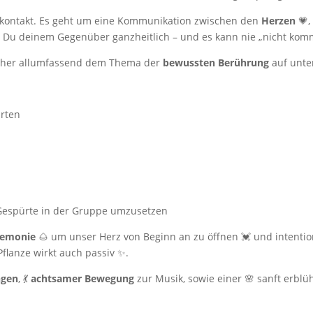
kontakt. Es geht um eine Kommunikation zwischen den
Herzen
💗,
t Du deinem Gegenüber ganzheitlich – und es kann nie „nicht kom
aher allumfassend dem Thema der
bewussten Berührung
auf unte
arten
/Gespürte in der Gruppe umzusetzen
remonie
🌰 um unser Herz von Beginn an zu öffnen 💓 und intention
flanze wirkt auch passiv ✨.
ngen
, 💃
achtsamer Bewegung
zur Musik, sowie einer 🌸 sanft erb