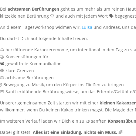
Bei
achtsamen Berührungen
geht es um mehr als um reinen Haut
klitzekleinen Berührung 🤍 und auch mit jedem Wort 🗣️ begegnes
An diesem Tagesworkshop widmen wir,
Luisa
und Andreas, uns d
Du darfst Dich auf folgende Inhalte freuen:
🌰 herzöffnende Kakaozeremonie, um intentional in den Tag zu st
🤝⁠ Konsensübungen für
🕊️ gewaltfreie Kommunikation
🛑 klare Grenzen
🤲 achtsame Berührungen
💃⁠ Bewegung zu Musik, um den Körper ins Fließen zu bringen
🌸 Sanft erblühende Berührungswiese, um das Erlernte/Gefühlte
Unserer gemeinsamen Zeit starten wir mit einer
kleinen Kakaoze
willkommen, wenn Du keinen Kakao trinken magst. Die Magie der P
Im weiteren Verlauf laden wir Dich ein zu 🤝 sanften
Konsensübu
Dabei gilt stets:
Alles ist eine Einladung, nichts ein Muss.
🌈