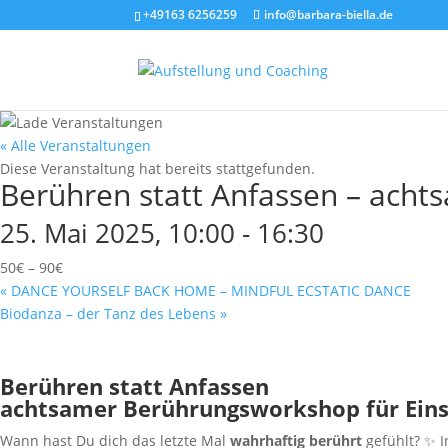
+49163 6256259
info@barbara-biella.de
« Alle Veranstaltungen
Diese Veranstaltung hat bereits stattgefunden.
Berühren statt Anfassen – acht
25. Mai 2025, 10:00
-
16:30
50€ – 90€
«
DANCE YOURSELF BACK HOME – MINDFUL ECSTATIC DANCE
Biodanza – der Tanz des Lebens
»
Berühren statt Anfassen
achtsamer Berührungsworkshop für Einst
Wann hast Du dich das letzte Mal
wahrhaftig berührt
gefühlt? ✨ I