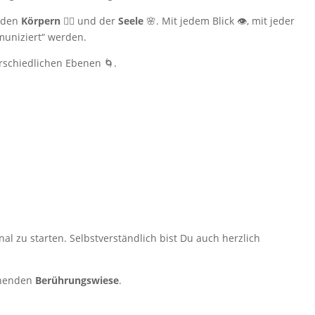
 den
Körpern
🧘‍♀️ und der
Seele
🌸. Mit jedem Blick 👁️, mit jeder
muniziert“ werden.
rschiedlichen Ebenen 🌀.
al zu starten. Selbstverständlich bist Du auch herzlich
lühenden
Berührungswiese
.