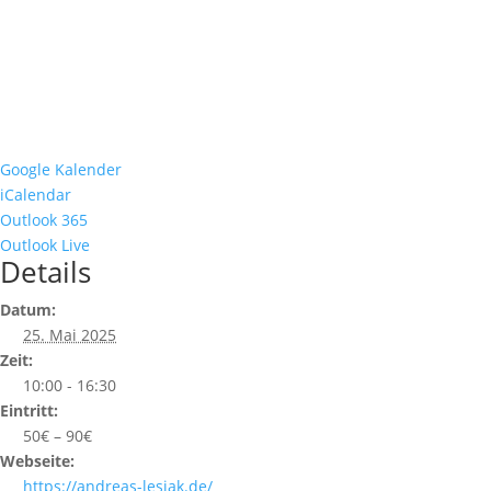
Google Kalender
iCalendar
Outlook 365
Outlook Live
Details
Datum:
25. Mai 2025
Zeit:
10:00 - 16:30
Eintritt:
50€ – 90€
Webseite:
https://andreas-lesjak.de/