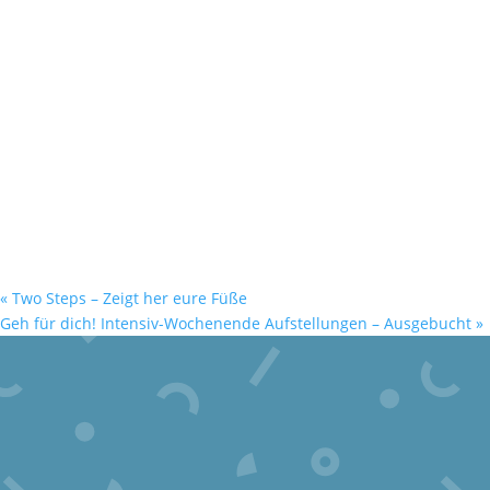
«
Two Steps – Zeigt her eure Füße
Geh für dich! Intensiv-Wochenende Aufstellungen – Ausgebucht
»