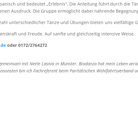
spanisch und bedeutet „Erlebnis“. Die Anleitung führt durch die Tä
 eigenen Ausdruck. Die Gruppe ermöglicht dabei nährende Begegnu
zahl unterschiedlicher Tänze und Übungen bieten uns vielfältige G
enskraft und Freude. Auf sanfte und gleichzeitig intensive Weise.
.de
oder 0172/2764272
 gemeinsam mit Neele Lasnia in Münster. Biodanza hat mein Leben verä
sonsten bin ich Fachreferent beim Paritätischen Wohlfahrtsverband und