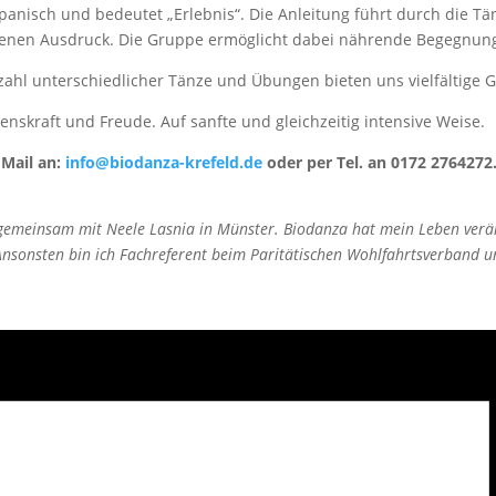
spanisch und bedeutet „Erlebnis“. Die Anleitung führt durch die Tä
 eigenen Ausdruck. Die Gruppe ermöglicht dabei nährende Begegnu
zahl unterschiedlicher Tänze und Übungen bieten uns vielfältige G
enskraft und Freude. Auf sanfte und gleichzeitig intensive Weise.
 Mail an:
info@biodanza-krefeld.de
oder per Tel. an 0172 2764272
 gemeinsam mit Neele Lasnia in Münster. Biodanza hat mein Leben verä
sonsten bin ich Fachreferent beim Paritätischen Wohlfahrtsverband und