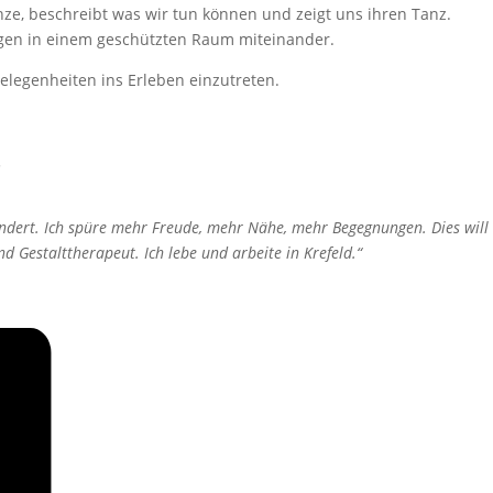
nze, beschreibt was wir tun können und zeigt uns ihren Tanz.
ngen in einem geschützten Raum miteinander.
elegenheiten ins Erleben einzutreten.
.
ndert. Ich spüre mehr Freude, mehr Nähe, mehr Begegnungen. Dies will
 Gestalttherapeut. Ich lebe und arbeite in Krefeld.“