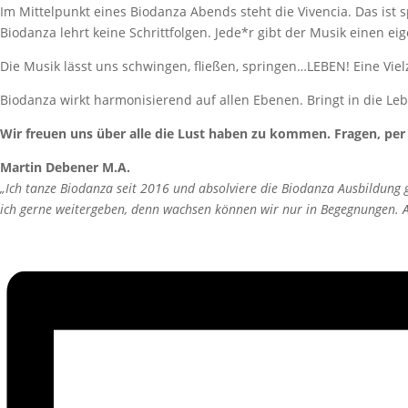
Im Mittelpunkt eines Biodanza Abends steht die Vivencia. Das ist 
Biodanza lehrt keine Schrittfolgen. Jede*r gibt der Musik einen
Die Musik lässt uns schwingen, fließen, springen…LEBEN! Eine Viel
Biodanza wirkt harmonisierend auf allen Ebenen. Bringt in die Leb
Wir freuen uns über alle die Lust haben zu kommen. Fragen, per
Martin Debener M.A.
„Ich tanze Biodanza seit 2016 und absolviere die Biodanza Ausbildung
ich gerne weitergeben, denn wachsen können wir nur in Begegnungen. An