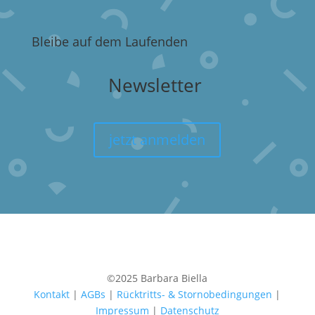
Bleibe auf dem Laufenden
Newsletter
jetzt anmelden
©2025 Barbara Biella
Kontakt
|
AGBs
|
Rücktritts- & Stornobedingungen
|
Impressum
|
Datenschutz