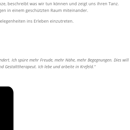
nze, beschreibt was wir tun können und zeigt uns ihren Tanz.
ngen in einem geschützten Raum miteinander.
elegenheiten ins Erleben einzutreten.
ndert. Ich spüre mehr Freude, mehr Nähe, mehr Begegnungen. Dies will
 Gestalttherapeut. Ich lebe und arbeite in Krefeld.“