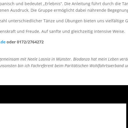
spanisch und bedeutet „Erlebnis“. Die Anleitung führt durch die Tä
 eigenen Ausdruck. Die Gruppe ermöglicht dabei nährende Begegnu
zahl unterschiedlicher Tänze und Übungen bieten uns vielfältige G
enskraft und Freude. Auf sanfte und gleichzeitig intensive Weise.
.de
oder 0172/2764272
 gemeinsam mit Neele Lasnia in Münster. Biodanza hat mein Leben verä
sonsten bin ich Fachreferent beim Paritätischen Wohlfahrtsverband und