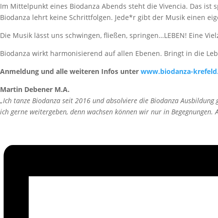
Im Mittelpunkt eines Biodanza Abends steht die Vivencia. Das ist 
Biodanza lehrt keine Schrittfolgen. Jede*r gibt der Musik einen
Die Musik lässt uns schwingen, fließen, springen…LEBEN! Eine Viel
Biodanza wirkt harmonisierend auf allen Ebenen. Bringt in die Leb
Anmeldung und alle weiteren Infos unter
www.biodanza-krefeld
Martin Debener M.A.
„Ich tanze Biodanza seit 2016 und absolviere die Biodanza Ausbildung
ich gerne weitergeben, denn wachsen können wir nur in Begegnungen. An