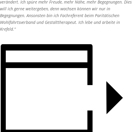
verändert. Ich spüre mehr Freude, mehr Nähe, mehr Begegnungen. Dies
will ich gerne weitergeben, denn wachsen können wir nur in
Begegnungen. Ansonsten bin ich Fachreferent beim Paritätischen
Wohlfahrtsverband und Gestalttherapeut. Ich lebe und arbeite in
Krefeld.“