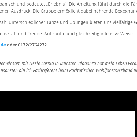
spanisch und bedeutet „Erlebnis“. Die Anleitung führt durch die Tä
 eigenen Ausdruck. Die Gruppe ermöglicht dabei nährende Begegnu
zahl unterschiedlicher Tänze und Übungen bieten uns vielfältige G
enskraft und Freude. Auf sanfte und gleichzeitig intensive Weise.
.de
oder 0172/2764272
 gemeinsam mit Neele Lasnia in Münster. Biodanza hat mein Leben verä
sonsten bin ich Fachreferent beim Paritätischen Wohlfahrtsverband und