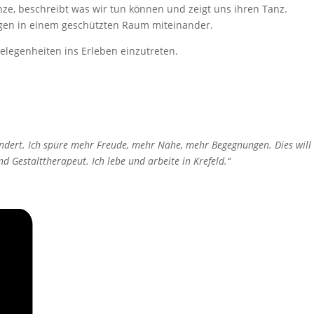
nze, beschreibt was wir tun können und zeigt uns ihren Tanz.
ngen in einem geschützten Raum miteinander.
elegenheiten ins Erleben einzutreten.
ndert. Ich spüre mehr Freude, mehr Nähe, mehr Begegnungen. Dies will
 Gestalttherapeut. Ich lebe und arbeite in Krefeld.“