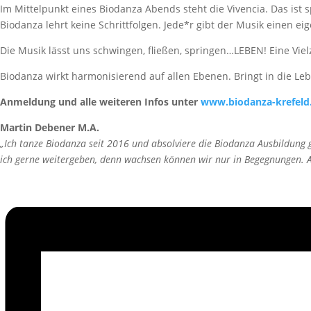
Im Mittelpunkt eines Biodanza Abends steht die Vivencia. Das ist 
Biodanza lehrt keine Schrittfolgen. Jede*r gibt der Musik einen
Die Musik lässt uns schwingen, fließen, springen…LEBEN! Eine Viel
Biodanza wirkt harmonisierend auf allen Ebenen. Bringt in die Leb
Anmeldung und alle weiteren Infos unter
www.biodanza-krefeld
Martin Debener M.A.
„Ich tanze Biodanza seit 2016 und absolviere die Biodanza Ausbildung
ich gerne weitergeben, denn wachsen können wir nur in Begegnungen. An